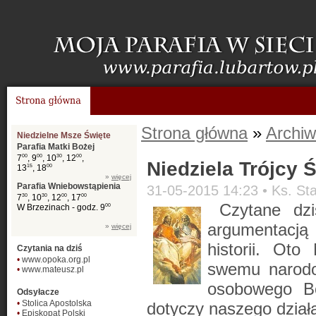
Strona główna
»
Archiw
Niedzielne Msze Święte
Parafia Matki Bożej
7
00
, 9
00
, 10
30
, 12
00
,
Niedziela Trójcy Ś
13
15
, 18
00
»
więcej
Parafia Wniebowstąpienia
31-05-2015 14:23 •
Ks. St
7
30
, 10
30
, 12
00
, 17
00
Czytane dz
W Brzezinach - godz. 9
00
argumentacją
»
więcej
historii. Oto
Czytania na dziś
•
www.opoka.org.pl
swemu narodow
•
www.mateusz.pl
osobowego Bo
Odsyłacze
•
Stolica Apostolska
dotyczy naszego działa
•
Episkopat Polski