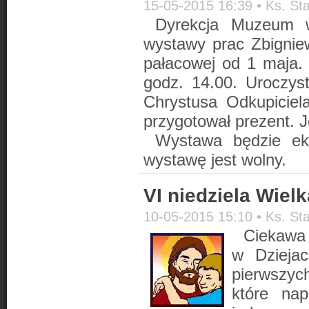
15-05-2015 16:39 •
Ks. St
Dyrekcja Muzeum w
wystawy prac Zbignie
pałacowej od 1 maja.
godz. 14.00. Uroczyst
Chrystusa Odkupiciel
przygotował prezent. J
Wystawa będzie ek
wystawę jest wolny.
VI niedziela Wiel
10-05-2015 15:10 •
Ks. St
Ciekawa j
w Dziejac
pierwszych
które na