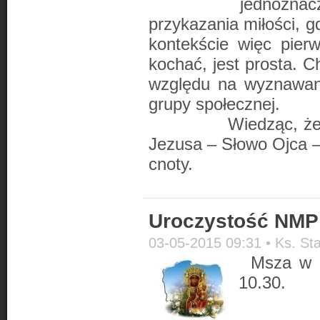
jednozn
przykazania miłości, g
kontekście więc pie
kochać, jest prosta. C
względu na wyznawane
grupy społecznej.
Wiedząc, że to wy
Jezusa – Słowo Ojca – 
cnoty.
Uroczystość NMP 
03-05-2015 09:31 •
Ks. St
Msza w i
10.30.