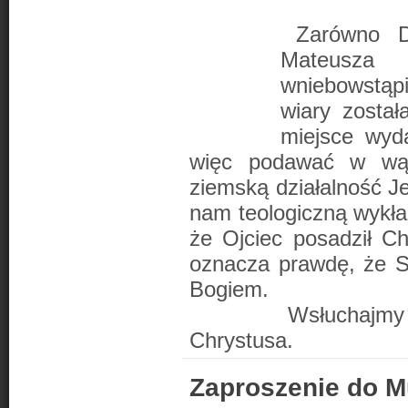
Zarówno D
Mateusza
wniebowstąp
wiary zosta
miejsce wyd
więc podawać w wątp
ziemską działalność J
nam teologiczną wykład
że Ojciec posadził Ch
oznacza prawdę, że Sy
Bogiem.
Wsłuchajmy się w 
Chrystusa.
Zaproszenie do 