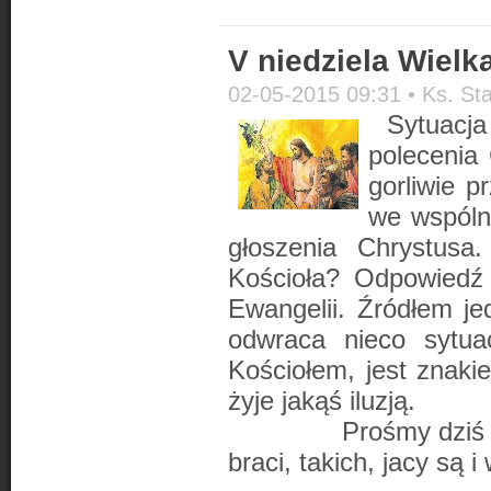
V niedziela Wielk
02-05-2015 09:31 •
Ks. St
Sytuacj
polecenia 
gorliwie p
we wspólno
głoszenia Chrystusa
Kościoła? Odpowiedź 
Ewangelii. Źródłem je
odwraca nieco sytua
Kościołem, jest znaki
żyje jakąś iluzją.
Prośmy dziś Chrys
braci, takich, jacy są