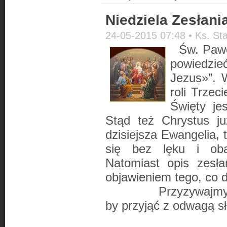
Niedziela Zesłani
24-05-2015 07:48 •
Ks. St
Św. Pawe
powiedzi
Jezus»”. 
roli Trze
Święty je
Stąd też Chrystus j
dzisiejsza Ewangelia,
się bez lęku i oba
Natomiast opis zesła
objawieniem tego, co 
Przyzywajmy zatem
by przyjąć z odwagą s