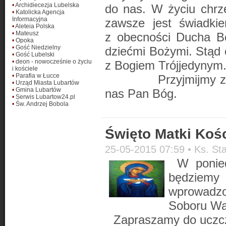
•
Archidiecezja Lubelska
do nas. W życiu chrz
•
Katolicka Agencja
Informacyjna
zawsze jest świadki
•
Aleteia Polska
•
Mateusz
z obecności Ducha Bo
•
Opoka
•
Gość Niedzielny
dziećmi Bożymi. Stąd c
•
Gość Lubelski
•
deon - nowocześnie o życiu
z Bogiem Trójjedynym
i kościele
•
Parafia w Łucce
Przyjmijmy z wiarą
•
Urząd Miasta Lubartów
•
Gmina Lubartów
nas Pan Bóg.
•
Serwis Lubartow24.pl
•
Św. Andrzej Bobola
Święto Matki Kośc
25-05-2015 07:59 •
Ks. St
W ponie
będziemy 
wprowadzo
Soboru Wat
Zapraszamy do uczcz