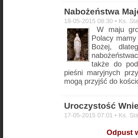
Nabożeństwa Ma
18-05-2015 08:30 •
Ks. St
W maju gro
Polacy mamy 
Bożej, dlat
nabożeństwac
także do podt
pieśni maryjnych prz
mogą przyjść do kości
Uroczystość Wnie
17-05-2015 07:01 •
Ks. St
Odpust w