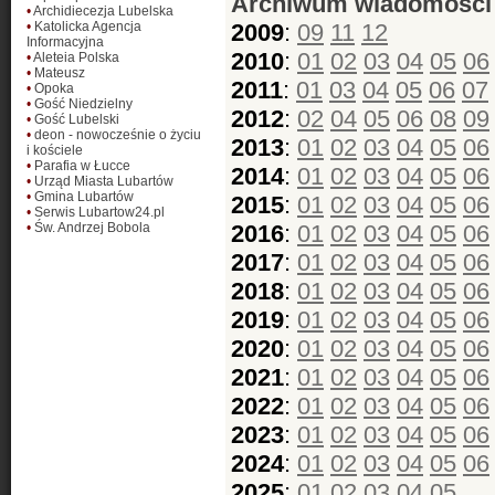
Archiwum wiadomości
•
Archidiecezja Lubelska
•
Katolicka Agencja
2009
:
09
11
12
Informacyjna
2010
:
01
02
03
04
05
06
•
Aleteia Polska
•
Mateusz
2011
:
01
03
04
05
06
07
•
Opoka
•
Gość Niedzielny
2012
:
02
04
05
06
08
09
•
Gość Lubelski
•
deon - nowocześnie o życiu
2013
:
01
02
03
04
05
06
i kościele
•
Parafia w Łucce
2014
:
01
02
03
04
05
06
•
Urząd Miasta Lubartów
•
Gmina Lubartów
2015
:
01
02
03
04
05
06
•
Serwis Lubartow24.pl
•
Św. Andrzej Bobola
2016
:
01
02
03
04
05
06
2017
:
01
02
03
04
05
06
2018
:
01
02
03
04
05
06
2019
:
01
02
03
04
05
06
2020
:
01
02
03
04
05
06
2021
:
01
02
03
04
05
06
2022
:
01
02
03
04
05
06
2023
:
01
02
03
04
05
06
2024
:
01
02
03
04
05
06
2025
:
01
02
03
04
05