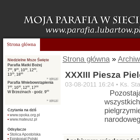
Strona główna
»
Archiw
Niedzielne Msze Święte
Parafia Matki Bożej
7
00
, 9
00
, 10
30
, 12
00
,
XXXIII Piesza Pi
13
15
, 18
00
»
więcej
Parafia Wniebowstąpienia
03-08-2011 16:24 •
Ks. St
7
30
, 10
30
, 12
00
, 17
00
Pozostaj
W Brzezinach - godz. 9
00
wszystkich
»
więcej
pielgrzym
Czytania na dziś
•
www.opoka.org.pl
narodoweg
•
www.mateusz.pl
Odsyłacze
•
Stolica Apostolska
•
Episkopat Polski