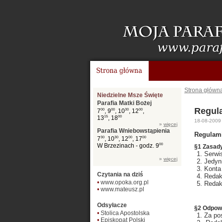
Strona główn
Niedzielne Msze Święte
Parafia Matki Bożej
Regul
7
00
, 9
00
, 10
30
, 12
00
,
13
15
, 18
00
18-08-2009
»
więcej
Parafia Wniebowstąpienia
Regulami
7
30
, 10
30
, 12
00
, 17
00
W Brzezinach - godz. 9
00
§1 Zasady
Serwis
»
więcej
Jedyn
Konta 
Czytania na dziś
Redak
•
www.opoka.org.pl
Redak
•
www.mateusz.pl
Odsyłacze
§2 Odpow
•
Stolica Apostolska
Za pos
•
Episkopat Polski