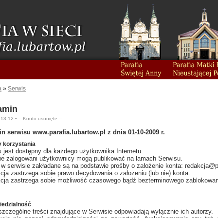
a
»
Serwis
amin
 13:12 •
-- Konto usunięte --
n serwisu www.parafia.lubartow.pl z dnia 01-10-2009 r.
 korzystania
 jest dostępny dla każdego użytkownika Internetu.
ie zalogowani użytkownicy mogą publikować na łamach Serwisu.
w serwisie zakładane są na podstawie prośby o założenie konta: redakcja@pa
cja zastrzega sobie prawo decydowania o założeniu (lub nie) konta.
cja zastrzega sobie możliwość czasowego bądź bezterminowego zablokowan
iedzialność
zczególne treści znajdujące w Serwisie odpowiadają wyłącznie ich autorzy.