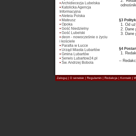
Redak
•
Archidiecezja Lubelska
odnośnik
•
Katolicka Agencja
Informacyjna
•
Aleteia Polska
•
Mateusz
§3 Polity
•
Opoka
Od uż
•
Gość Niedzielny
Dane 
•
Gość Lubelski
Dane 
•
deon - nowocześnie o życiu
i kościele
•
Parafia w Łucce
§4 Posta
•
Urząd Miasta Lubartów
Redak
•
Gmina Lubartów
•
Serwis Lubartow24.pl
-- Redakcj
•
Św. Andrzej Bobola
Zaloguj
|
O serwisie
|
Regulamin
|
Redakcja
|
Kontakt
|
W