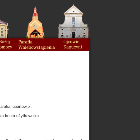
rafia.lubartow.pl.
ia konta użytkownika.