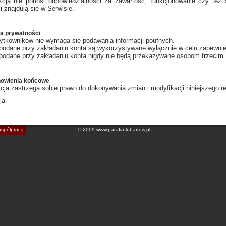
cja nie ponosi odpowiedzialności za zawartość, funkcjonowanie czy też 
i znajdują się w Serwisie.
ka prywatności
ytkowników nie wymaga się podawania informacji poufnych.
podane przy zakładaniu konta są wykorzystywane wyłącznie w celu zapewnie
podane przy zakładaniu konta nigdy nie będą przekazywane osobom trzecim.
nowienia końcowe
cja zastrzega sobie prawo do dokonywania zmian i modyfikacji niniejszego r
a --
spółpraca
© 2009 www.parafia.lubartow.pl