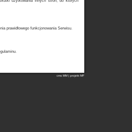
skutki użytkowania innych stron, do których
nia prawidłowego funkcjonowania Serwisu.
egulaminu.
cms MM
|
projekt MF