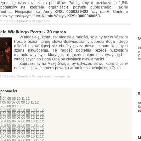
zyna się czas rozliczania podatków. Pamiętajmy o przekazaniu 1,5%
podatków na kościele organizacje pożytku publicznego. Takimi
cjami są Hospicjum św. Anny
KRS: 0000229422
, czy nasze Centrum
oczmy troską życie” im. Karola Wojtyły
KRS: 0000340068
.
12:29 •
Ks. Stanisław Rząsa
• start
iela Wielkiego Postu - 30 marca
W niedzielę, która jest niedzielą radości, kolejny raz w Wielkim
O
Poście przez liturgię słowa doświadczamy dobroci Boga i Jego
miłości objawiającej się choćby przez dawanie nam kolejnych
t
szans nawrócenia. Tę radość pogłębia przede wszystkim
p
marnotrawny syn, który jest reprezentantem nas wszystkich –
j
wracających do Boga Ojca po chwilach niewierności.
dz
Zapraszamy na Mszę Świętą, by usłyszeć słowo, które chce w
nas zainicjować proces powrotu w ramiona kochającego Ojca!
14:02 •
Ks. Stanisław Rząsa
• wniebowstapienie
iadomości
S
2
3
04
05
06
10
11
12
4
05
06
07
08
09
10
11
12
ro
5
06
08
09
10
K
3
04
05
06
07
08
09
10
11
12
cy
3
04
05
06
07
08
09
10
11
12
3
04
05
06
07
08
09
10
11
12
3
04
05
06
07
08
09
10
11
12
3
04
05
06
07
08
09
10
11
12
3
04
05
06
07
08
09
10
11
12
3
04
05
06
07
08
09
10
11
12
3
04
05
06
07
08
09
10
11
12
M
3
04
05
06
07
08
09
10
11
12