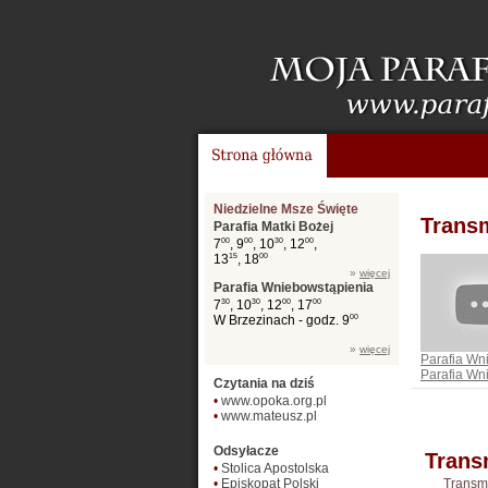
Niedzielne Msze Święte
Transm
Parafia Matki Bożej
7
00
, 9
00
, 10
30
, 12
00
,
13
15
, 18
00
»
więcej
Parafia Wniebowstąpienia
7
30
, 10
30
, 12
00
, 17
00
W Brzezinach - godz. 9
00
»
więcej
Parafia Wn
Parafia Wn
Czytania na dziś
•
www.opoka.org.pl
•
www.mateusz.pl
Odsyłacze
Trans
•
Stolica Apostolska
•
Episkopat Polski
Transm