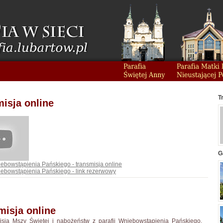
T
isja online
G
iebowstąpienia Pańskiego - transmisja online
iebowstąpienia Pańskiego - link rezerwowy
misja online
isja Mszy Świętej i nabożeństw z parafii Wniebowstąpienia Pańskiego.