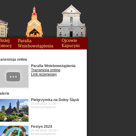
ransmisja online
Parafia Wniebowstąpienia
Transmisja online
Link rezerwowy
alerie
Pielgrzymka na Dolny Śląsk
22-09-2024 21:00 •
wniebowstapienie
Festyn 2024
31-08-2024 20:00 •
wniebowstapienie