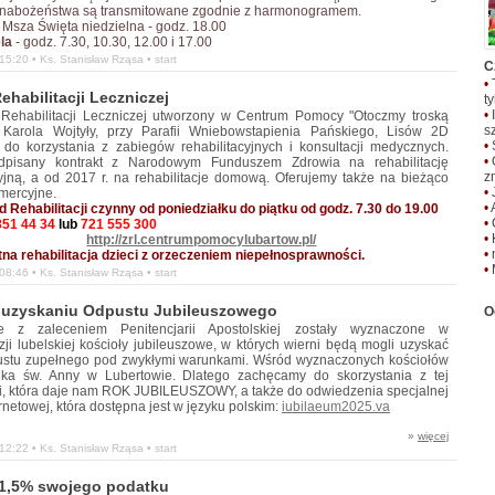
 nabożeństwa są transmitowane zgodnie z harmonogramem.
Msza Święta niedzielna - godz. 18.00
ela
- godz. 7.30, 10.30, 12.00 i 17.00
15:20 •
Ks. Stanisław Rząsa
• start
C
•
ehabilitacji Leczniczej
t
•
 Rehabilitacji Leczniczej utworzony w Centrum Pomocy "Otoczmy troską
s
 Karola Wojtyły, przy Parafii Wniebowstapienia Pańskiego, Lisów 2D
•
do korzystania z zabiegów rehabilitacyjnych i konsultacji medycznych.
•
pisany kontrakt z Narodowym Funduszem Zdrowia na rehabilitację
z
yjną, a od 2017 r. na rehabilitacje domową. Oferujemy także na bieżąco
•
mercyjne.
•
d Rehabilitacji czynny od poniedziałku do piątku od godz. 7.30 do 19.00
•
851 44 34
lub
721 555 300
•
http://zrl.centrumpomocylubartow.pl/
•
na rehabilitacja dzieci z orzeczeniem niepełnosprawności.
•
08:46 •
Ks. Stanisław Rząsa
• start
 uzyskaniu Odpustu Jubileuszowego
O
e z zaleceniem Penitencjarii Apostolskiej zostały wyznaczone w
zji lubelskiej kościoły jubileuszowe, w których wierni będą mogli uzyskać
ustu zupełnego pod zwykłymi warunkami. Wśród wyznaczonych kościołów
lika św. Anny w Lubertowie. Dlatego zachęcamy do skorzystania z tej
i, która daje nam ROK JUBILEUSZOWY, a także do odwiedzenia specjalnej
ernetowej, która dostępna jest w języku polskim:
iubilaeum2025.va
»
więcej
12:22 •
Ks. Stanisław Rząsa
• start
 1,5% swojego podatku