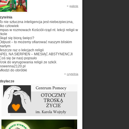
»
galerie
zytelnia
To nie sztuczna inteligencja jest niebezpieczna,
ylko człowiek
Impas w rozmowach Kościół-rząd nt. lekcji religii w
zkole
Skąd się biorą święci?
Odpust – to możemy ofiarować naszym bliskim
marłym
Jeszcze raz o lekcjach religii
APEL NA SIERPIEŃ – MIESIĄC ABSTYNENCJI
Coś się (w nas) popsuło
Krok do wyrugowania religii ze szkół.
nowenna2120.pl
Młodzi do obróbki
»
czytelnia
dsyłacze