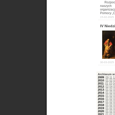
Rozpoc
naszych 
organiza
Pomocy „Ot
15-02-2025 
IV Niedz
30-03-2025 
Archiwum w
2009
:
09
11
1
2010
:
01
02
0
2011
:
01
03
0
2012
:
02
04
0
2013
:
01
02
0
2014
:
01
02
0
2015
:
01
02
0
2016
:
01
02
0
2017
:
01
02
0
2018
:
01
02
0
2019
:
01
02
0
2020
:
01
02
0
2021
:
01
02
0