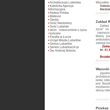
•
Archidiecezja Lubelska
Wszystkie
•
Katolicka Agencja
Sobota
Informacyjna
Niedzi
•
Aleteia Polska
12-03-2023 
•
Mateusz
•
Opoka
Zakład R
•
Gość Niedzielny
Zakład
•
Gość Lubelski
życie" im
•
deon - nowocześnie o życiu
zaprasza 
i kościele
Mamy pod
•
Parafia w Łucce
ambulator
•
Urząd Miasta Lubartów
zabiegi ko
•
Gmina Lubartów
Zakła
•
Serwis Lubartow24.pl
tel.
81 
•
Św. Andrzej Bobola
Bezpłat
05-05-2022 
Warunki
Zgodni
archidiece
łaskę odp
jest Bazy
możliwośc
strony int
.
15-02-2025 
Przekaż