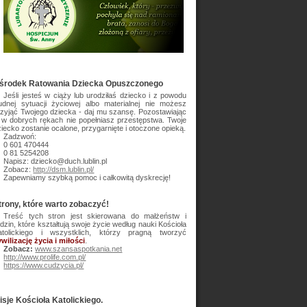
środek Ratowania Dziecka Opuszczonego
Jeśli jesteś w ciąży lub urodziłaś dziecko i z powodu
rudnej sytuacji życiowej albo materialnej nie możesz
rzyjąć Twojego dziecka - daj mu szansę. Pozostawiając
e w dobrych rękach nie popełniasz przestępstwa. Twoje
iecko zostanie ocalone, przygarnięte i otoczone opieką.
Zadzwoń:
0 601 470444
0 81 5254208
Napisz: dziecko@duch.lublin.pl
Zobacz:
http://dsm.lublin.pl/
Zapewniamy szybką pomoc i całkowitą dyskrecję!
trony, które warto zobaczyć!
Treść tych stron jest skierowana do małżeństw i
dzin, które kształtują swoje życie według nauki Kościoła
atolickiego i wszystklich, którzy pragną tworzyć
wilizację życia i miłości
.
Zobacz:
www.szansaspotkania.net
http://www.prolife.com.pl/
https://www.cudzycia.pl/
isje Kościoła Katolickiego.