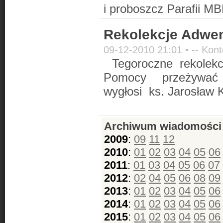
i proboszcz Parafii M
Rekolekcje Adwe
09-12-2010 21:01 •
-- Kont
Tegoroczne rekolek
Pomocy przeżywać
wygłosi ks. Jarosław 
Archiwum wiadomości
2009
:
09
11
12
2010
:
01
02
03
04
05
06
2011
:
01
03
04
05
06
07
2012
:
02
04
05
06
08
09
2013
:
01
02
03
04
05
06
2014
:
01
02
03
04
05
06
2015
:
01
02
03
04
05
06