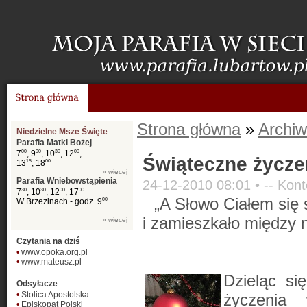
Strona główna
»
Archiw
Niedzielne Msze Święte
Parafia Matki Bożej
7
00
, 9
00
, 10
30
, 12
00
,
Świąteczne życze
13
15
, 18
00
»
więcej
Parafia Wniebowstąpienia
24-12-2010 08:01 •
-- Kont
7
30
, 10
30
, 12
00
, 17
00
„A Słowo Ciałem się 
W Brzezinach - godz. 9
00
i zamieszkało między 
»
więcej
Czytania na dziś
•
www.opoka.org.pl
•
www.mateusz.pl
Dzieląc si
Odsyłacze
•
Stolica Apostolska
życzenia 
•
Episkopat Polski