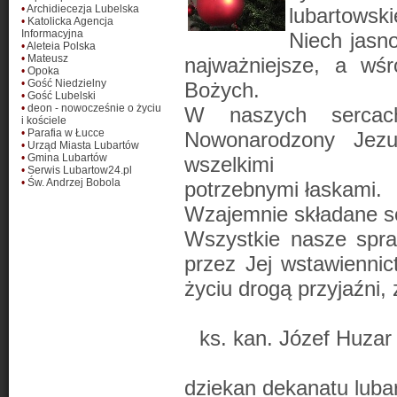
•
Archidiecezja Lubelska
lubartowsk
•
Katolicka Agencja
Informacyjna
Niech jasno
•
Aleteia Polska
•
Mateusz
najważniejsze, a wś
•
Opoka
•
Gość Niedzielny
Bożych.
•
Gość Lubelski
•
deon - nowocześnie o życiu
W naszych sercach
i kościele
•
Parafia w Łucce
Nowonarodzony Jezu
•
Urząd Miasta Lubartów
•
Gmina Lubartów
wszelkimi
•
Serwis Lubartow24.pl
•
Św. Andrzej Bobola
potrzebnymi łaskami.
Wzajemnie składane so
Wszystkie nasze spra
przez Jej wstawienni
życiu drogą przyjaźni, 
ks. kan. Józef Huzar
dziekan dekanatu luba