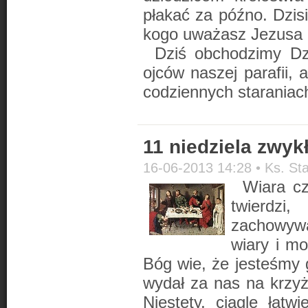
płakać za późno. Dzisi
kogo uważasz Jezusa 
Dziś obchodzimy Dz
ojców naszej parafii, 
codziennych staraniach
11 niedziela zwyk
16-06-2013 14:28 •
Ks. St
Wiara cz
twierdzi
zachowywa
wiary i mo
Bóg wie, że jesteśmy
wydał za nas na krzyż
Niestety, ciągle łat