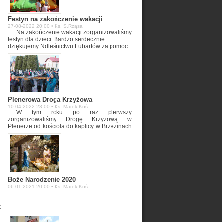
Festyn na zakończenie wakacji
27-08-2022 20:00 • Ks. S.Rząsa
Na zakończenie wakacji zorganizowaliśmy
festyn dla dzieci. Bardzo serdecznie
dziękujemy Ndleśnictwu Lubartów za pomoc.
Plenerowa Droga Krzyżowa
10-04-2022 23:00 • Ks. Marek Kuś
W tym roku po raz pierwszy
zorganizowaliśmy Drogę Krzyżową w
Plenerze od kościoła do kaplicy w Brzezinach
i powrót do kościoła. Trasa liczyła ponad 10
km. Drogę Krzyżową prowadził Ks. dr
Jarosław Orkiszewski, Ekonom naszej
Archidiecezji.
Boże Narodzenie 2020
06-01-2021 20:00 • Ks. Marek Kuś
k