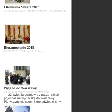
I Komunia Święta 2015
31-05-2015 20:00 • Studio Fotografii - ul. Lubelska 20
Bierzmowanie 2015
12-05-2015 18:00 • fot. Z. Kulesza
Wyjazd do Warszawy
22-04-2015 05:00 • ks.M.Karczmarczyk
22 kwietnia uczniowie z naszej szkoły
pojechali na wycieczkę do Warszawy.
Pierwszym miejscem, które odwiedziliśmy
d
było Sanktuarium św. Stanisława Kostki, gdzie
zwiedziliśmy muzeum poświęcone bł. ks.