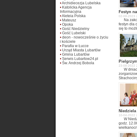
•
Archidiecezja Lubelska
•
Katolicka Agencja
Informacyjna
Festyn na
•
Aleteia Polska
02-09-2023 2
Na zako
•
Mateusz
festyn dla 
•
Opoka
się to moż
•
Gość Niedzielny
Lubartów, 
•
Gość Lubelski
dziekujem
•
deon - nowocześnie o życiu
i kościele
•
Parafia w Łucce
•
Urząd Miasta Lubartów
•
Gmina Lubartów
•
Serwis Lubartow24.pl
Pielgrzy
•
Św. Andrzej Bobola
23-08-2022 
W dniac
zorganizow
Strachocin
Boboli. Na
Solinie, gd
Nocowaliśm
się w Kalw
zwiedzaliś
Niedziel
10-04-2022 
W Niedz
godz. 12.0
wielkanocn
Orkiszewsk