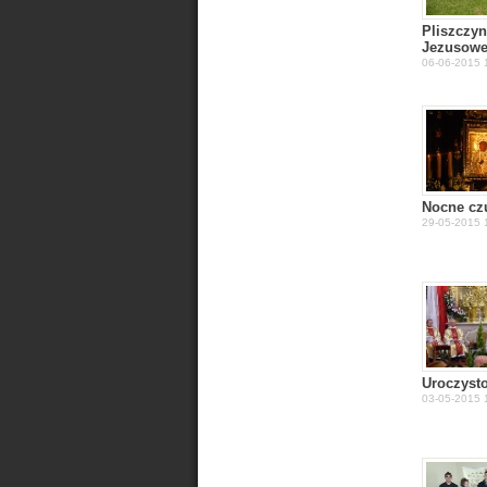
Pliszczyn
Jezusow
06-06-2015 1
Nocne cz
29-05-2015 1
Uroczysto
03-05-2015 1