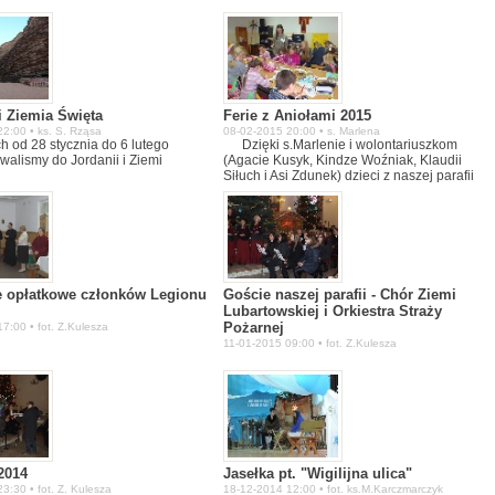
Ks. Kustosz Józef Tomiak z księżmi
wikariuszami, zabrali wszystkich pielgrzymó
na Kalwarię. Następnie po raz drugi w tym
dniu uczestniczyliśmy we Mszy św. przed
Cudownym Obrazem Matki Bożej
Rokitniańskiej. Trzeciego dnia naszego
pielgrzymowania, udaliśmy się do Gorzowa
i Ziemia Święta
Ferie z Aniołami 2015
Wielkopolskiego, do Kościoła Braci
2:00 • ks. S. Rząsa
08-02-2015 20:00 • s. Marlena
Mniejszych Kapucynów. Mszy św. w tym dniu
h od 28 stycznia do 6 lutego
Dzięki s.Marlenie i wolontariuszkom
przewodniczył o. Henryk Cieniuch –
walismy do Jordanii i Ziemi
(Agacie Kusyk, Kindze Woźniak, Klaudii
pochodzący z lubartowskiej ziemi.
Siłuch i Asi Zdunek) dzieci z naszej parafii
Zwiedziliśmy bulwar i Katedrę Gorzowską. P
mogły przeżyc przepiękne ferie pełne
obiedzie, udaliśmy się do Gniezna.
wartości jak m.in: słuchanie, wytrwałość i
Przewodnik oprowadził nas po Katedrze,
wiele innych. Dziękujemy także sposorom
opowiadając historię początków
dzięki którym te ferie mogły sie odbyć.
chrześcijaństwa na polskiej ziemi.
Szczęśliwi, pełni wrażeń i przeżyć
duchowych powróciliśmy do Lubartowa.
Pielgrzymi.
e opłatkowe członków Legionu
Goście naszej parafii - Chór Ziemi
Lubartowskiej i Orkiestra Straży
Pożarnej
7:00 • fot. Z.Kulesza
11-01-2015 09:00 • fot. Z.Kulesza
2014
Jasełka pt. "Wigilijna ulica"
3:30 • fot. Z. Kulesza
18-12-2014 12:00 • fot. ks.M.Karczmarczyk