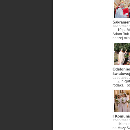
Sakramen
10-10-2020 
10 paźd
Adam Bab 
naszej mło
przyjęło 3
Odsłonięci
światowe
01-09-2019 
Z inicj
rodaka p
1.09.2019
wojny świ
Święta i 
ofiarom I 
Lisowa.
I Komuni
27-05-2018 
I Komun
na Mszy Św