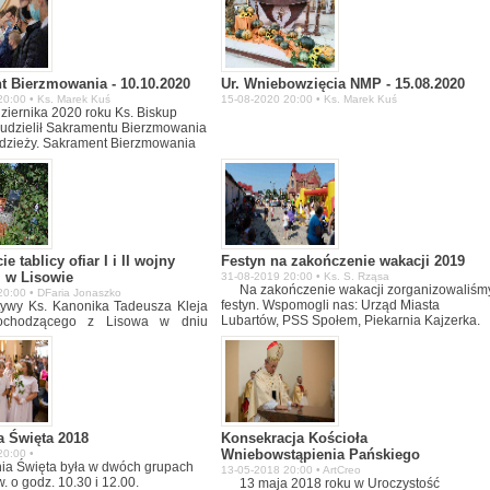
t Bierzmowania - 10.10.2020
Ur. Wniebowzięcia NMP - 15.08.2020
20:00 • Ks. Marek Kuś
15-08-2020 20:00 • Ks. Marek Kuś
ziernika 2020 roku Ks. Biskup
udzielił Sakramentu Bierzmowania
dzieży. Sakrament Bierzmowania
8 osób.
e tablicy ofiar I i II wojny
Festyn na zakończenie wakacji 2019
j w Lisowie
31-08-2019 20:00 • Ks. S. Rząsa
Na zakończenie wakacji zorganizowaliśm
20:00 • DFaria Jonaszko
festyn. Wspomogli nas: Urząd Miasta
atywy Ks. Kanonika Tadeusza Kleja
Lubartów, PSS Społem, Piekarnia Kajzerka.
ochodzącego z Lisowa w dniu
 roku w 80 rocznicę wybuchu II
atowej w Lisowie odbyła się Msza
odsłonięcie tablicy poświęconiej
i II wojny światowej pochodzących z
a Święta 2018
Konsekracja Kościoła
Wniebowstąpienia Pańskiego
20:00 •
ia Święta była w dwóch grupach
13-05-2018 20:00 • ArtCreo
. o godz. 10.30 i 12.00.
13 maja 2018 roku w Uroczystość