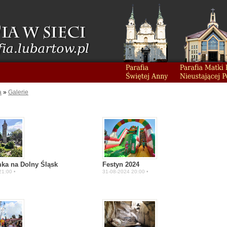
a
»
Galerie
mka na Dolny Śląsk
Festyn 2024
21:00 •
31-08-2024 20:00 •