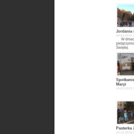
Jordania 
09-02-2015 2
W dniac
pielgrzymo
Świętej.
Spotkani
Maryi
19-01-2015 1
Pasterka 
24-12-2014 2