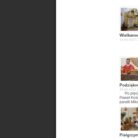
Wielkano
18-04-2017 2
Podzięko
29-06-2016 
Po pięci
Paweł Kośc
parafii Mi
dniu 29 cz
parafianie
za pracę w
pracy na n
Pielgrzy