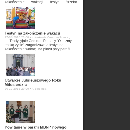
zakończenie wakacji festyn "trzeba
p
wypobraźni miłości" dzięki wsparciu Urzędu
Miasta Lubartów, PSS Społem, Piekarnii
"Kajzerka" oraz wielu wolontariuszy.
Festyn na zakończenie wakacji
27-08-2016 23:00 • członkowie Centrum Pomocy
Tradycyjnie Centrum Pomocy "Otoczmy
troską życie" zorganizowało festyn na
zakończenie wakacji na placu przy parafii
Wniebowstapienia Pańskiego. Dziękujemy
Urzędowi Miasta Lubartów, PSS Społem i
Piekarnii "Kajzerka" za pomoc.
Otwarcie Jubileuszowego Roku
Miłosierdzia
20-12-2015 20:00 • A.Siegieda
Powitanie w parafii MBNP nowego