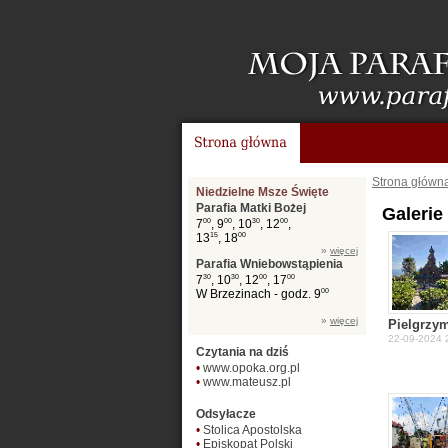
Strona główn
Niedzielne Msze Święte
Parafia Matki Bożej
Galerie
7
00
, 9
00
, 10
30
, 12
00
,
13
15
, 18
00
»
więcej
Parafia Wniebowstąpienia
7
30
, 10
30
, 12
00
, 17
00
W Brzezinach - godz. 9
00
»
więcej
Pielgrzy
22-09-2024 
Czytania na dziś
•
www.opoka.org.pl
•
www.mateusz.pl
Odsyłacze
•
Stolica Apostolska
•
Episkopat Polski