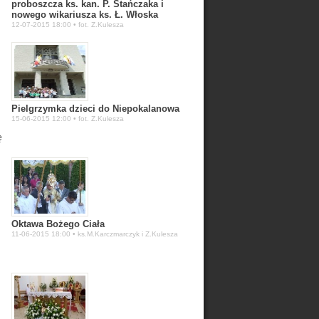
proboszcza ks. kan. P. Stańczaka i
nowego wikariusza ks. Ł. Włoska
12-07-2015 18:00 • fot. Z.Kulesza
Pielgrzymka dzieci do Niepokalanowa
15-06-2015 12:00 • fot. Z.Kulesza
ę
Oktawa Bożego Ciała
11-06-2015 18:00 • ks.M.Karczmarczyk i Z.Kulesza