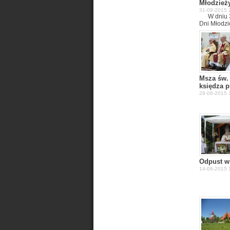
Młodzież
31-08-2015 
W dniu 
Dni Młodzie
Msza św.
księdza 
28-06-2015 12
Odpust w
14-06-2015 1