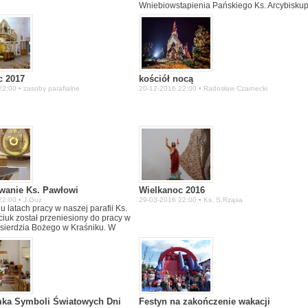
Wniebiowstapienia Pańskiego Ks. Arcybisku
Stanisław Budzik Metropolita Lubelski
dokonał konsekracji kościoła.
c 2017
kościół nocą
2:00 • zasoby parafialne
20-12-2016 22:00 • Radosław Czarnecki
wanie Ks. Pawłowi
Wielkanoc 2016
22:00 • J.Guz
29-03-2016 22:00 • Ks. S.Rząsa
u latach pracy w naszej parafii Ks.
iuk został przeniesiony do pracy w
łosierdzia Bożego w Kraśniku. W
erwca na Mszy św. o godz. 17.00
 wyrazili wdzięczność Ks. Pawłowi
 naszej parafiii życzenia owocnej
owej placówce.
mka Symboli Światowych Dni
Festyn na zakończenie wakacji