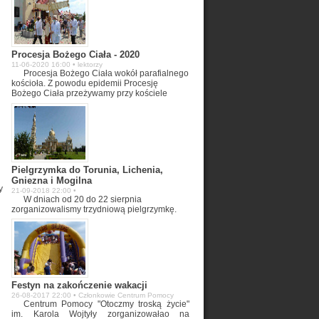
Procesja Bożego Ciała - 2020
11-06-2020 16:00 • lektorzy
Procesja Bożego Ciała wokół parafialnego
kościoła. Z powodu epidemii Procesję
Bożego Ciała przeżywamy przy kościele
parafialnym.
Pielgrzymka do Torunia, Lichenia,
Gniezna i Mogilna
y
21-09-2018 22:00 •
W dniach od 20 do 22 sierpnia
zorganizowalismy trzydniową pielgrzymkę.
Byliśmy we Włocławku na tamie przy pomniku
upamiętniającym śmierć Ks. Jerzego
Popiełuszki, w Toruniu w sanktuarium
Gwiazdy Nowej Ewangelizacji i na Starówce,
w Licheniu, Gnieźnie, na Polach Lednickich,
w Mogilnie i Niepokalanowie.
Festyn na zakończenie wakacji
26-08-2017 22:00 • Członkowie Centrum Pomocy
Centrum Pomocy "Otoczmy troską życie"
im. Karola Wojtyły zorganizowałao na