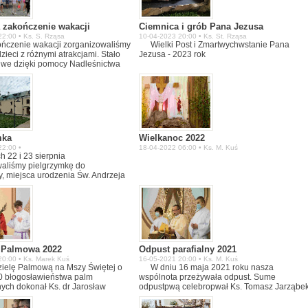
 zakończenie wakacji
Ciemnica i grób Pana Jezusa
2:00 • Ks. S. Rząsa
10-04-2023 20:00 • Ks. St. Rząsa
ńczenie wakacji zorganizowaliśmy
Wielki Post i Zmartwychwstanie Pana
dzieci z różnymi atrakcjami. Stało
Jezusa - 2023 rok
liwe dzięki pomocy Nadleśnictwa
za co bardzo serdecznie
y
mka
Wielkanoc 2022
22:00 •
18-04-2022 06:00 • Ks. M. Kuś
h 22 i 23 sierpnia
aliśmy pielgrzymkę do
y, miejsca urodzenia Św. Andrzeja
stępnie byliśmy na zaporze w
zie mieliśmy rejs statkiem.
y w domu pielgrzyma i modliliśmy
arii Pacławskiej. Następnego dnia
my z przewodniczką Przemyśl.
a Palmowa 2022
Odpust parafialny 2021
20:00 • Ks. Marek Kuś
16-05-2021 20:00 • Ks. M. Kuś
ielę Palmową na Mszy Świętej o
W dniu 16 maja 2021 roku nasza
0 błogosławieństwa palm
wspólnota przeżywała odpust. Sume
ych dokonał Ks. dr Jarosław
odpustpwą celebropwał Ks. Tomasz Jarząbe
i Ekonom naszej Archidiecezji