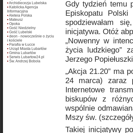
Gdy tydzień temu p
•
Archidiecezja Lubelska
•
Katolicka Agencja
Episkopatu Polski
Informacyjna
•
Aleteia Polska
•
Mateusz
spodziewałam się
•
Opoka
•
Gość Niedzielny
inicjatywa. Otóż ab
•
Gość Lubelski
•
deon - nowocześnie o życiu
„Nowenny w intenc
i kościele
•
Parafia w Łucce
życia ludzkiego” z
•
Urząd Miasta Lubartów
•
Gmina Lubartów
Jerzego Popiełuszki
•
Serwis Lubartow24.pl
•
Św. Andrzej Bobola
„Akcja 21.20” ma p
24 marca) zaraz 
Internetowe trans
biskupów z różn
wspólnie odmawiana
Mszy św. (szczegóły
Takiej inicjatywy 