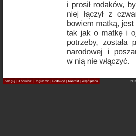
i prosił rodaków, b
niej łączył z czw
bowiem matką, jest o
tak jak o matkę i 
potrzeby, została 
narodowej i posza
w nią nie włączyć.
Zaloguj
|
O serwisie
|
Regulamin
|
Redakcja
|
Kontakt
|
Współpraca
© 2