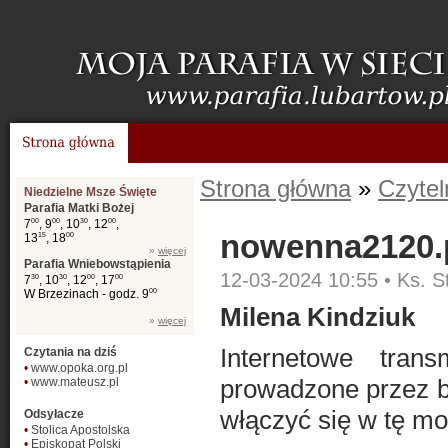
Strona główna
»
Czytel
Niedzielne Msze Święte
Parafia Matki Bożej
7
00
, 9
00
, 10
30
, 12
00
,
nowenna2120.
13
15
, 18
00
»
więcej
Parafia Wniebowstąpienia
12-03-2024 10:55 •
Ks. S
7
30
, 10
30
, 12
00
, 17
00
W Brzezinach - godz. 9
00
Milena Kindziuk
»
więcej
Internetowe tran
Czytania na dziś
•
www.opoka.org.pl
prowadzone przez b
•
www.mateusz.pl
włączyć się w tę mo
Odsyłacze
•
Stolica Apostolska
•
Episkopat Polski